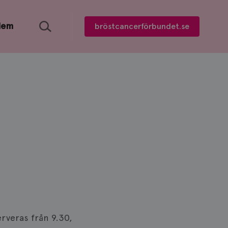
Sök
lem
bröstcancerförbundet.se
rveras från 9.30,