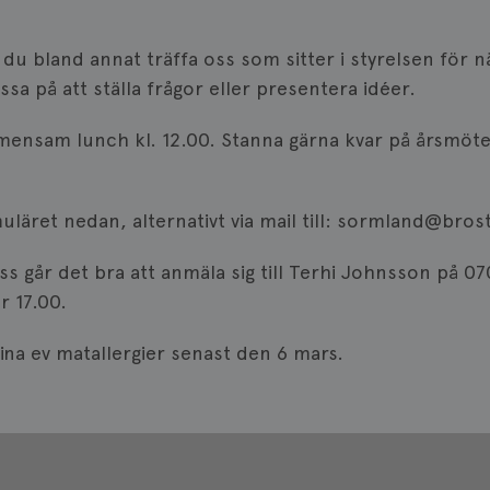
u bland annat träffa oss som sitter i styrelsen för n
a på att ställa frågor eller presentera idéer.
emensam lunch kl. 12.00. Stanna gärna kvar på årsmötet
uläret nedan, alternativt via mail till: sormland@bro
ss går det bra att anmäla sig till Terhi Johnsson på 0
r 17.00.
ina ev matallergier senast den 6 mars.