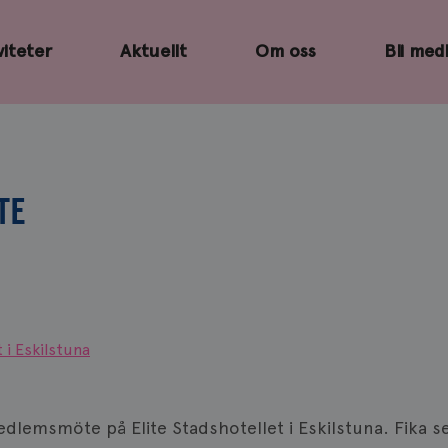
viteter
Aktuellt
Om oss
Bli med
TE
 i Eskilstuna
lemsmöte på Elite Stadshotellet i Eskilstuna. Fika se