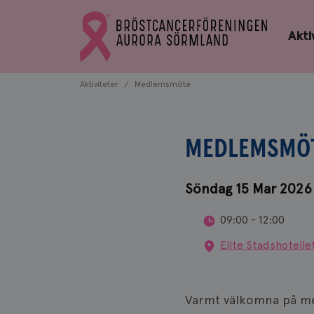
Bröstcancerförbundets
Gå
startsida
Akti
till
Bröstcancerförbundets
startsida
Aktiviteter
Medlemsmöte
MEDLEMSMÖ
Söndag 15 Mar 2026
09:00 - 12:00
Elite Stadshotellet
Varmt välkomna på med