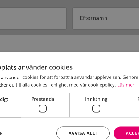
Efternamn
plats använder cookies
er
använder cookies för att förbättra användarupplevelsen. Genom 
er du till alla cookies i enlighet med vår cookiepolicy.
Läs mer
digt
Prestanda
Inriktning
ER
AVVISA ALLT
ACCE