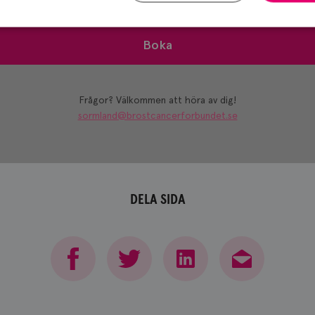
nner att Bröstcancerförbundet använder mina personuppgifter enligt
GD
Boka
Strikt nödvändigt
Prestanda
Inriktning
Funktioner
kor tillåter kärnwebbplatsfunktioner som användarinloggning och kontohantering. We
utan strikt nödvändiga cookies.
Frågor? Välkommen att höra av dig!
Leverantör
/
Domän
Utgång
Beskrivning
sormland@brostcancerforbundet.se
brostcancerforbundet.se
1 år
Denna cookie används för inloggade anv
brostcancerforbundet.se
11
Denna cookie är kopplad till Django
månader
webbutvecklingsplattform för Python. De
4 veckor
att skydda en webbplats mot en viss typ 
programvaruattack på webbformulär.
DELA SIDA
nt
4 veckor
Denna cookie används av Cookie-Script.co
CookieScript
2 dagar
komma ihåg preferenserna för besökarens
.brostcancerforbundet.se
nödvändigt att Cookie-Script.com cookie
korrekt.
Google Privacy Policy
Leverantör
/
Domän
Utgång
Beskrivning
Leverantör
/
Domän
Utgång
Beskrivning
.brostcancerforbundet.se
1 dag
Denna cookie används för att mäta effektivitet