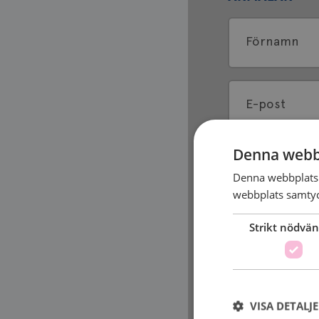
Förnamn
E-post
Denna webb
Mobilnumm
Denna webbplats 
webbplats samtyck
Strikt nödvän
Övrigt
VISA DETALJ