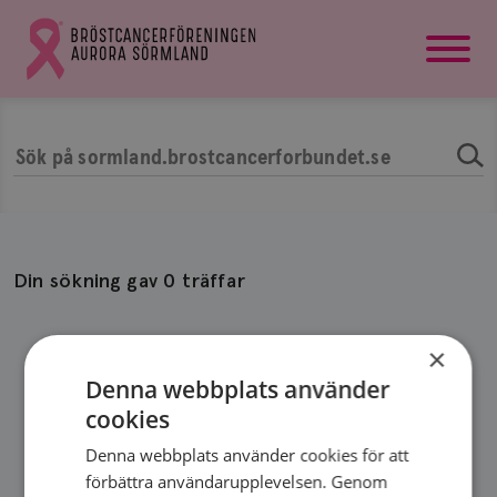
startsida
Gå
till
Bröstcancerförbundets
startsida
Sök
Din sökning gav 0 träffar
×
Denna webbplats använder
cookies
Denna webbplats använder cookies för att
förbättra användarupplevelsen. Genom