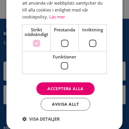
att använda vår webbplats samtycker du
till alla cookies i enlighet med vår
cookiepolicy.
Läs mer
Strikt
Prestanda
Inriktning
BRÖSTCANCERFÖRENINGEN AURORA SÖRMLAND
nödvändigt
Eleonoragatan 18, 633 43 Eskilstuna,
Funktioner
SWISH
KOPIERA
1232193902
ACCEPTERA ALLA
BANKGIRO
KOPIERA
869-7971
AVVISA ALLT
VISA DETALJER
FÖLJ OSS